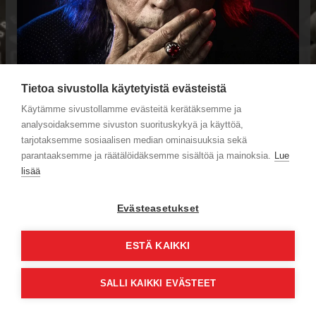
Tietoa sivustolla käytetyistä evästeistä
Käytämme sivustollamme evästeitä kerätäksemme ja
analysoidaksemme sivuston suorituskykyä ja käyttöä,
tarjotaksemme sosiaalisen median ominaisuuksia sekä
parantaaksemme ja räätälöidäksemme sisältöä ja mainoksia.
Lue
lisää
Evästeasetukset
Copyright © 2013-2026 Harri Hinkka. Kaikki oikeudet
ESTÄ KAIKKI
pidätetään.
Yhteystiedot
SALLI KAIKKI EVÄSTEET